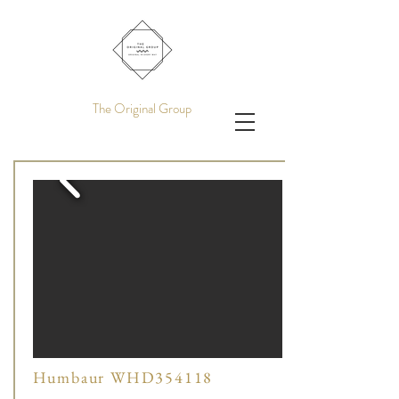
The Original Group
Humbaur WHD354118