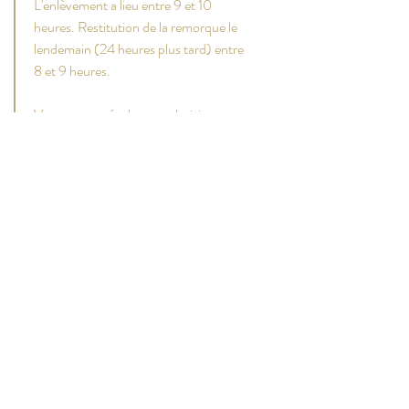
L'enlèvement a lieu entre 9 et 10
heures. Restitution de la remorque le
lendemain (24 heures plus tard) entre
8 et 9 heures.
Vous pouvez également choisir
d'apporter la remorque à l'endroit de
votre choix. Dans ce cas, 1,50 euro
par kilomètre vous sera facturé. Si
vous choisissez cette option, la
remorque sera également enlevée par
nos soins.
Ruisbroekdorp 79
2870 Puurs-Sint-Amands