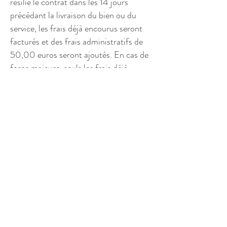
résilie le contrat dans les 14 jours
précédant la livraison du bien ou du
service, les frais déjà encourus seront
facturés et des frais administratifs de
50,00 euros seront ajoutés. En cas de
force majeure, seuls les frais déjà
encourus seront facturés si le contrat
est résilié dans les 14 jours précédant la
livraison du bien ou du service.
Si le consommateur souhaite déplacer
l'événement ou la fête à une autre date, nous
facturerons des frais administratifs
supplémentaires de 50 euros, auxquels
s'ajouteront les frais déjà encourus qui ne
peuvent être récupérés. S'il s'agit d'un cas de
force majeure, seuls les frais irrécupérables
déjà encourus seront facturés en sus.